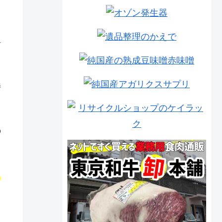
呼
特
の
タ