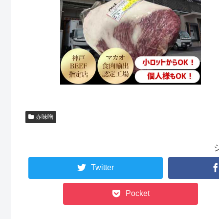
赤味噌
Twitter
Pocket