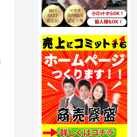
間
分
。