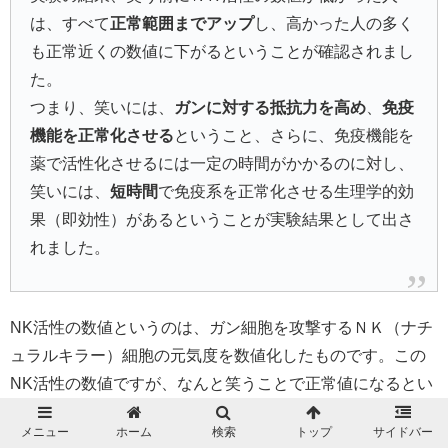
は、すべて
正常範囲までアップ
し、高かった人の多く
も正常近くの数値に下がるということが確認されまし
た。
つまり、笑いには、
ガンに対する抵抗力を高め
、
免疫
機能を正常化させる
ということ、さらに、免疫機能を
薬で活性化させるには一定の時間がかかるのに対し、
笑いには、
短時間
で免疫系を正常化させる生理学的効
果（即効性）があるということが実験結果として出さ
れました。
NK活性の数値というのは、ガン細胞を攻撃するＮＫ（ナチ
ュラルキラー）細胞の元気度を数値化したものです。この
NK活性の数値ですが、なんと笑うことで正常値になるとい
う驚くべき実験結果が出たそうです。
メニュー
ホーム
検索
トップ
サイドバー