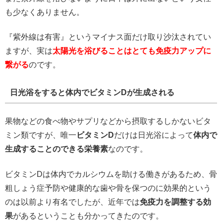
も少なくありません。
『紫外線は有害』というマイナス面だけ取り沙汰されてい
ますが、実は
太陽光を浴びることはとても免疫力アップに
繋がる
のです。
日光浴をすると体内でビタミンDが生成される
果物などの食べ物やサプリなどから摂取するしかないビタ
ミン類ですが、唯一
ビタミンD
だけは日光浴によって
体内で
生成することのできる栄養素
なのです。
ビタミンDは体内でカルシウムを助ける働きがあるため、骨
粗しょう症予防や健康的な歯や骨を保つのに効果的という
のは以前より有名でしたが、近年では
免疫力を調整する効
果
があるということも分かってきたのです。