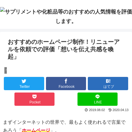
おすすめのホームページ制作！リニューア
ルを依頼での評価「想いを伝え共感を喚
起」
ウェブ
Twitter
Facebook
はてブ
Pocket
LINE
2019.08.02
2020.04.13
まずインターネットの世界で、最もよく使われるで言葉で
あろう「
ホームページ
」。